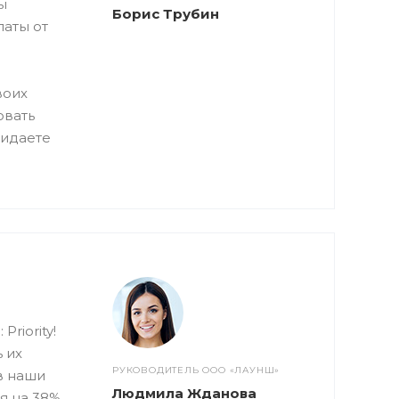
ы
Борис Трубин
латы от
воих
овать
жидаете
riority!
 их
РУКОВОДИТЕЛЬ ООО «ЛАУНШ»
в наши
Людмила Жданова
я на 38%.