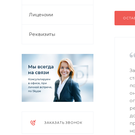
Лицензии
ОСТА
Реквизиты
За
ст
по
о
оп
ре
до
п
ЗАКАЗАТЬ ЗВОНОК
но