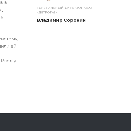
в в
ГЕНЕРАЛЬНЫЙ ДИРЕКТОР ООО
уд
«ДЕТРОГАЗ»
нь
Владимир Сорокин
систему,
чили ей
riority