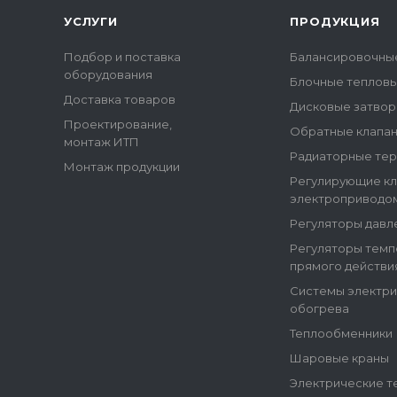
УСЛУГИ
ПРОДУКЦИЯ
Подбор и поставка
Балансировочны
оборудования
Блочные тепловы
Доставка товаров
Дисковые затво
Проектирование,
Обратные клапа
монтаж ИТП
Радиаторные те
Монтаж продукции
Регулирующие кл
электроприводо
Регуляторы давл
Регуляторы тем
прямого действи
Системы электр
обогрева
Теплообменники
Шаровые краны
Электрические т