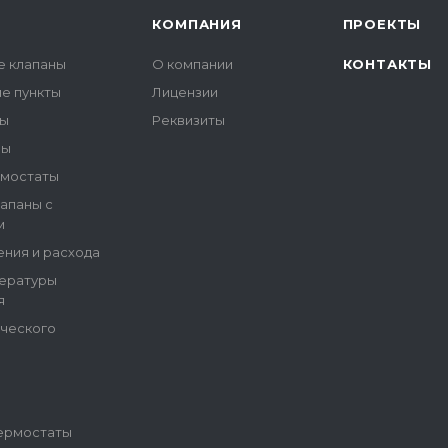
КОМПАНИЯ
ПРОЕКТЫ
е клапаны
О компании
КОНТАКТЫ
е пункты
Лицензии
ры
Реквизиты
ны
рмостаты
апаны с
м
ения и расхода
пературы
я
ического
ермостаты