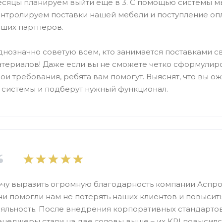
есяцы планируем выйти еще в 3. С помощью системы м
нтролируем поставки нашей мебели и поступление оп
аших партнеров.
нозначно советую всем, кто занимается поставками с
атериалов! Даже если вы не сможете четко сформулир
ои требования, ребята вам помогут. Выяснят, что вы о
 системы и подберут нужный функционал.
чу выразить огромную благодарность компании Аспро: P
и помогли нам не потерять наших клиентов и повысить
ояльность. После внедрения корпоративных стандарто
неджеры стали на две головы выше – их KPI повысилс