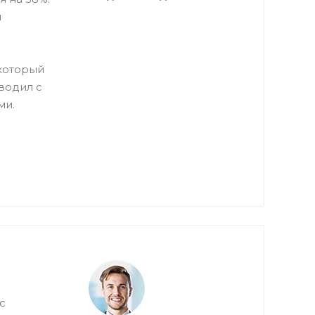
и
который
водил с
ми.
с