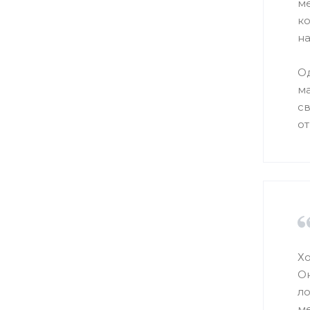
м
ко
н
Од
м
св
от
Хо
Он
л
ме