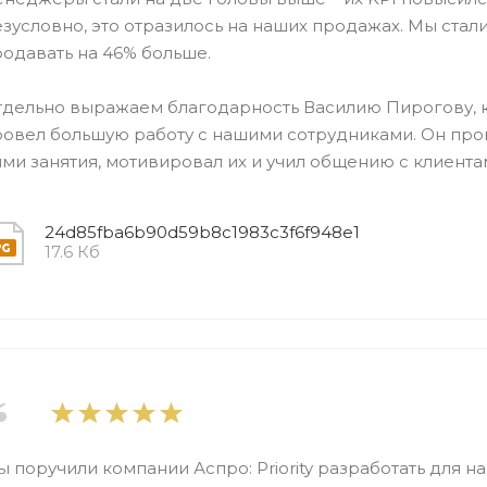
зусловно, это отразилось на наших продажах. Мы стал
одавать на 46% больше.
тдельно выражаем благодарность Василию Пирогову, 
ровел большую работу с нашими сотрудниками. Он про
ми занятия, мотивировал их и учил общению с клиента
24d85fba6b90d59b8c1983c3f6f948e1
17.6 Кб
 поручили компании Аспро: Priority разработать для на