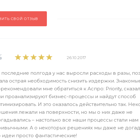
ВИТЬ СВОЙ ОТЗЫВ
26.10.2017
 последние полгода у нас выросли расходы в разы, по
ала острая необходимость снизить издержки. Знакомы
рекомендовали мне обратиться к Аспро: Priority, сказал
ни проанализируют бизнес-процессы и найдут способ
тимизировать. И это оказалось действительно так. Не
шения лежали на поверхности, но мы о них даже не
гадывались – настолько все наши процессы стали нам
ривычными. А о некоторых решениях мы даже не догад
 идеи просто фантастические!