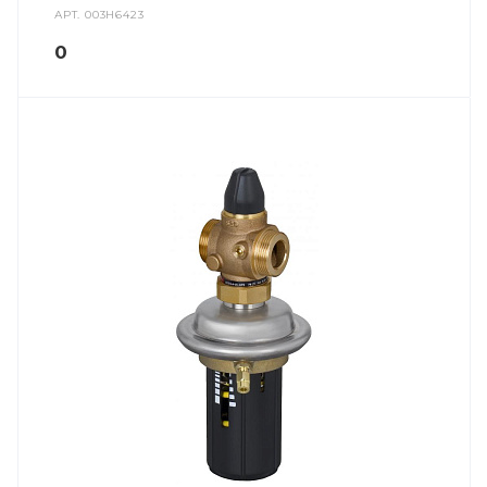
АРТ.
003H6423
0