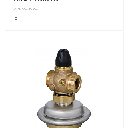
АРТ.
003H6463
0