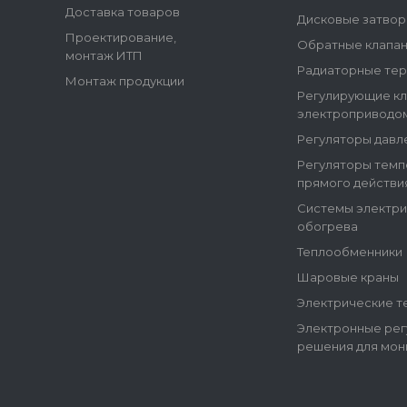
Доставка товаров
Дисковые затво
Проектирование,
Обратные клапа
монтаж ИТП
Радиаторные те
Монтаж продукции
Регулирующие кл
электроприводо
Регуляторы давл
Регуляторы тем
прямого действи
Системы электр
обогрева
Теплообменники
Шаровые краны
Электрические т
Электронные рег
решения для мон