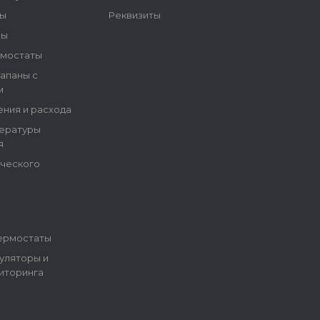
ры
Реквизиты
ны
рмостаты
апаны с
м
ения и расхода
пературы
я
ического
ермостаты
уляторы и
иторинга