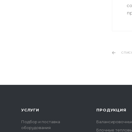
с
п
СПИС
УСЛУГИ
ПРОДУКЦИЯ
Подбор и поставка
Балансировочны
оборудования
Блочные тепловы