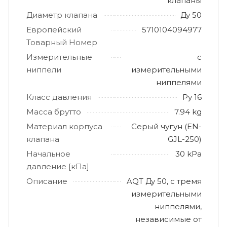
клапаны
Диаметр клапана
Ду 50
Европейский
5710104094977
Товарный Номер
Измерительные
с
ниппели
измерительными
ниппелями
Класс давления
Ру 16
Масса брутто
7.94 kg
Материал корпуса
Серый чугун (EN-
клапана
GJL-250)
Начальное
30 kPa
давление [кПа]
Описание
AQT Ду 50, с тремя
измерительными
ниппелями,
независимые от