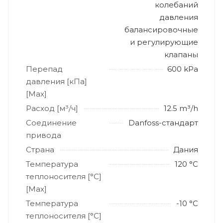
колебаний
давления
балансировочные
и регулирующие
клапаны
Перепад
600 kPa
давления [кПа]
[Max]
Расход [м³/ч]
12.5 m³/h
Соединение
Danfoss-стандарт
привода
Страна
Дания
Температура
120 °C
теплоносителя [°C]
[Max]
Температура
-10 °C
теплоносителя [°C]